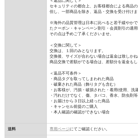
＜返品に関して＞
セキュリティの都合上、お客様都合による商品の
但し、一部商品を除き、返品・交換を受け付けま
※海外の品質管理は日本に比べると若干緩やかで
たクーポン・キャンペーン割引・会員割引の適用
その点は予めご了承くださいませ。
＜交換に関して＞
交換は、１回のみとなります。
交換後、サイズが合わない場合は返金は致しかね
商品交換で差額がでる場合は、差額分を返金もし
＜返品不可条件＞
・商品タグを取ってしまわれた商品
・破棄された商品（飾りタグも含む）
・お客様が、汚損・破損された・着用(使用、洗濯
・汚れだけでなく、傷、タバコ、香水、防虫剤等
・お届けから３日以上経った商品
・キャンセル前提のご購入
・本人確認の確認ができない場合
送料
専用ページ
にてご確認ください。