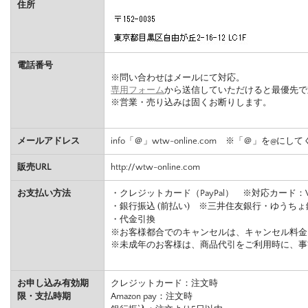
住所
電話番号
※問い合わせはメールにて対応。
専用フォーム
から送信していただけると最優先で
※営業・売り込みは固くお断りします。
メールアドレス
info「＠」wtw-online.com ※「＠」を@にし
販売URL
http://wtw-online.com
お支払い方法
・クレジットカード（PayPal） ※対応カード：VISA, Maste
・銀行振込 (前払い) ※三井住友銀行・ゆうちょ
・代金引換
※お客様都合でのキャンセルは、キャンセル料金
※未成年のお客様は、商品代引をご利用時に、事
お申し込み有効期
クレジットカード：注文時
限・支払時期
Amazon pay：注文時