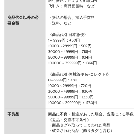
銀行振込：注文より5日以内
代引き：商品受領時 など
商品代金以外の必
・振込の場合、振込手数料
要金額
・送料、など
《商品代引 日本急便》
1～9999円：460円
10000～29999円：502円
30000～49999円：718円
50000～99999円：934円
100000～299999円：1366円
《商品代引 佐川急便 (e-コレクト)》
0～9999円：480
10000～29999円：720円
30000～49999円：930円
50000～99999円：1330円
100000～299999円：1760円
不良品
商品に不良・相違があった場合、当店による手数
《返品・交換不可条件》
・商品タグを取ってしまわれた商品
・破棄された商品（飾りタグも含む）