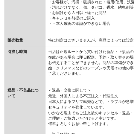
・お客様が、汚損・破損された・着用(使用、洗濯
・汚れだけでなく、傷、タバコ、香水、防虫剤等
・お届けから３日以上経った商品
・キャンセル前提のご購入
・・本人確認の確認ができない場合
販売数量
特に指定はございませんが、商品によっては設定
引渡し時期
当店は正規ルートから買い付けた新品・正規品の
在庫がある場合は即日配送。予約・取り寄せの場
お伝えすることができません。商品の準備ができ
始・クリスマスなどのシーズンや天候その他の事
了承くださいませ。
返品・不良品につ
＜返品・交換に関して＞
いて
最近、外国人による不正注文・代理注文、
日本人によるフリマ転売などで、トラブルが急増
セキュリティを強化しています。
いかなる理由でもご注文後のキャンセル・返品・
ご理解・ご協力いただけると幸いです。
何卒よろしくお願い申し上げます。