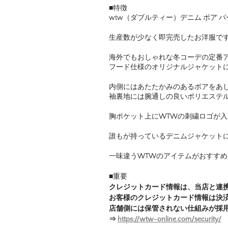
■特徴
wtw（ダブルティー）デニム ボア 
生産数が少なく即完売したお洋服で
海外でもおしゃれな冬コーデの定番
フード仕様のオリジナルジャケット
内側にはあたたかみのあるボアをあ
袖裏地には腕通しの良いポリエステ
胸ポケット上にWTWの刺繍ロゴが入
誰もが持っているデニムジャケット
一味違うWTWのアイテムがおすすめ
■重要
クレジットカード情報は、当店と連
お客様のクレジットカード情報は決
店舗側には保管されない仕組みが採
⇒
https://wtw-online.com/security/