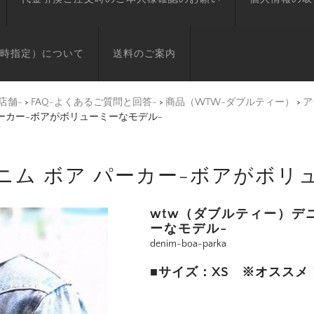
時指定）について
送料のご案内
店舗-
>
FAQ-よくあるご質問と回答-
>
商品（WTW-ダブルティー）
>
ア
パーカー-ボアがボリューミーなモデル-
ニム ボア パーカー-ボアがボリ
wtw（ダブルティー）デ
ーなモデル-
denim-boa-parka
■サイズ：XS ※オススメ