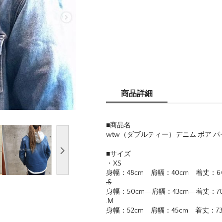
商品詳細
■商品名
wtw（ダブルティー）デニム ボア パ
■サイズ
・XS
身幅：48cm 肩幅：40cm 着丈：6
.S
身幅：50cm 肩幅：43cm 着丈：7
.M
身幅：52cm 肩幅：45cm 着丈：73