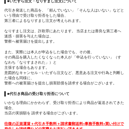
■いたずら注文・なりすまし注文について
代引き発送した商品を、「頼んでいない」「そんな人はいない」などと
いう理由で受け取り拒否をした場合、
第三者によるなりすまし注文が考えられます。
なりすまし注文は、詐欺罪にあたります。 当店または善良な第三者へ
迷惑・損害を与えた場合は、
警察へ被害届けを提出します。
また、実際には本人が申込をした場合でも、その後、
その商品を購入したくなくなった本人が 「申込を行っていない」（す
なわち「なりすまされた」）と
主張する場合もあります。
意図的なキャンセル・いたずら注文など、悪意ある注文や行為と判断し
た場合も同様に、
警察への被害届けを提出し損害賠償を請求する場合がございます。
■代引き商品の受け取り拒否について
いかなる理由にかかわらず、受け取り拒否により商品が返送されてきた
場合、
当店の実損額を 請求する場合がございます。
往復の正規運賃＋代引き手数料＋請求書郵送料+事務手数料+買い付けで