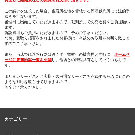
発生した諸経費などの実費をお支払い頂きます。
この請求を無視した場合、当店所在地を管轄する簡易裁判所にて法的手
続きを行ないます。
審理日に出頭していただきますので、裁判所までの交通費をご負担願い
ます。
訴訟費用もご負担いただきますので、予めご了承ください。
なお、受取り拒否をされましたお客様は、今後のお取引をお断り致しま
すのでご了承下さい。
また、当店では迷惑行為は許さず、警察への被害届と同時に、
ホームペ
ージに悪質顧客一覧を公開
し、他店との情報共有をしていくつもりで
す。
より良いサービスとお客様への円滑なサービスを存続するためにもこの
ような対応を取らせて頂きますので、
何卒ご了承ください。
カテゴリー