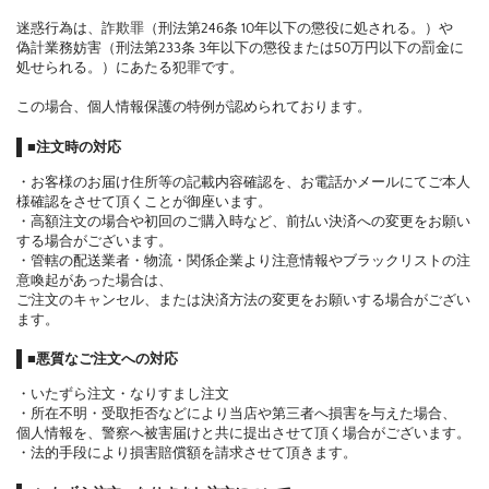
迷惑行為は、詐欺罪（刑法第246条 10年以下の懲役に処される。）や
偽計業務妨害（刑法第233条 3年以下の懲役または50万円以下の罰金に
処せられる。）にあたる犯罪です。
この場合、個人情報保護の特例が認められております。
■注文時の対応
・お客様のお届け住所等の記載内容確認を、お電話かメールにてご本人
様確認をさせて頂くことが御座います。
・高額注文の場合や初回のご購入時など、前払い決済への変更をお願い
する場合がございます。
・管轄の配送業者・物流・関係企業より注意情報やブラックリストの注
意喚起があった場合は、
ご注文のキャンセル、または決済方法の変更をお願いする場合がござい
ます。
■悪質なご注文への対応
・いたずら注文・なりすまし注文
・所在不明・受取拒否などにより当店や第三者へ損害を与えた場合、
個人情報を、警察へ被害届けと共に提出させて頂く場合がございます。
・法的手段により損害賠償額を請求させて頂きます。