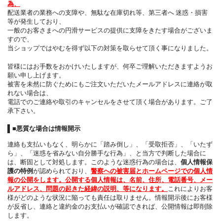
為、
配送業者の業務への支障や、無駄な在庫切れ等、第三者へ 迷惑・損害
等が発生しており、
一般のお客さまへの円滑サービスの提供に支障をきたす場合がございま
すので、
当ショップではやむを得ず以下の対策を取らせて頂く事になりました。
皆様にはお手数をおかけいたしますが、何卒ご理解いただきますようお
願い申し上げます。
被害を未然に防ぐためにもご注文いただいたメールアドレスに連絡が取
れない場合は、
電話でのご連絡や取引のキャンセルをさせて頂く場合があります。ご了
承下さい。
■悪質な場合は情報開示
連絡も支払いもなく、明らかに「踏み倒し」、「受取拒否」、「いたず
ら」、「迷惑を省みない自分勝手な行為」、と当方で判断した場合に
は、断固として対処します。このような迷惑行為の場合は、
個人情報保
護の特例
が認められており、
警察への被害届とホームページでの個人情
報の公開をします。公開する個人情報は、名前、住所、電話番号、メー
ルアドレス、問題の起きた経緯の説明、等になります。
これによりお客
様がどのような状況に陥っても責任は取りません。情報開示後にお客様
が反省し、連絡と違約金のお支払いが確認できれば、公開情報は即削除
します。