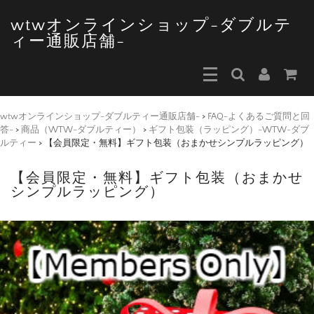
wtwオンラインショップ-ダブルテ
ィー通販店舗-
wtwオンラインショップ-ダブルティー通販店舗-
>
FAQ-よくあるご質問と回
答-
>
商品（WTW-ダブルティー）
>
ギフト包装（ラッピング）-WTW-ダブ
ルティー
>
【会員限定・無料】ギフト包装（おまかせシンプルラッピング）
【会員限定・無料】ギフト包装（おまかせ
シンプルラッピング）